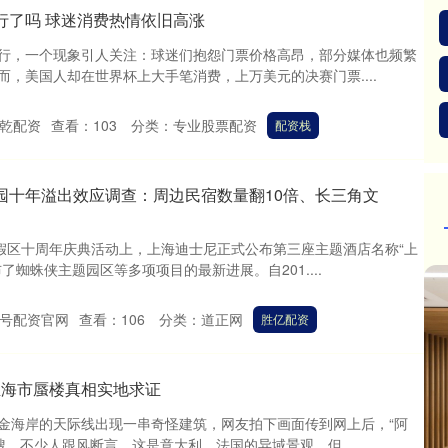
行了吗 球迷消费热情依旧高涨
行，一个现象引人关注：球迷们抱怨门票价格高昂，部分媒体也频繁
，美国人却在世界杯上大手笔消费，上万美元的决赛门票....
乾配资
查看：
103
分类：
专业股票配资
配资栈
园十年溢出效应调查：周边民宿数量翻10倍、长三角文
度假区十周年庆典活动上，上海迪士尼正式公布第三座主题酒店名称“上
了蜘蛛侠主题园区等多项项目的最新进展。自201....
号配资官网
查看：
106
分类：
道正网
胜亿配资
那亚海市蜃楼真相实地求证
金海岸的天际线出现一串奇怪建筑，网友拍下画面传到网上后，“阿
搜。不少人跟风断言，这是意大利、法国的异域景观，但....