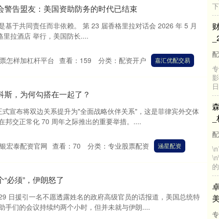
香会警告盟友：美国资助防务的时代已结束
于共同责任而非依赖。 第 23 届香格里拉对话会 2026 年 5 月
香格里拉酒店 举行，美国防长....
票怎样加杠杆平台
查看：
159
分类：
配资开户
嘉汇优配交易
科斯，为何勾搭在一起了？
律宾正式宣布将双边关系提升为"全面战略伙伴关系"，这是菲律宾外交体
交正常化 70 周年之际推出的重要举措。....
银宏泰配资官网
查看：
70
分类：
专业股票配资
涵星配资
个“必须”，伊朗怒了
 月 29 日援引一名不愿透露姓名的政府高级官员的话报道，美国总统特
手们的会议持续约两个小时，但并未就与伊朗....