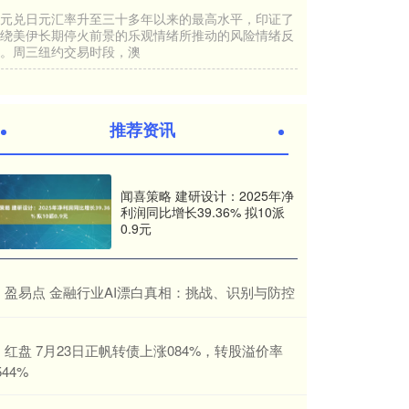
第五届第二次会员代表大会暨第二届新沪商高质量发展
嘉汇优配交易 加息还是降息？美联储很纠结
大会3月29日在上海举
配资开户
04-14
热点栏目 自选股 数据中心 行情中心 资金流向 模拟交
易 客户端 文章来源：金融时报 中东地区紧张局势瞬息
万变，前一天市
推荐资讯
上升浪 除了油价，全都在跌！超18万人爆仓
专业股票配资
04-04
闻喜策略 建研设计：2025年净
利润同比增长39.36% 拟10派
在特朗普威胁升级对伊战事后，今天（4月2日）亚太股
0.9元
市重挫，欧洲股市开盘后也走低。 截至发稿，欧洲主要
股指全线飘绿，其中欧
​盈易点 金融行业AI漂白真相：挑战、识别与防控
​红盘 7月23日正帆转债上涨084%，转股溢价率
544%