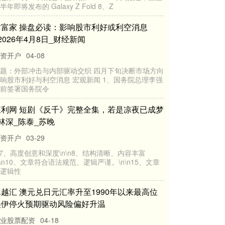
同花配 姚晨离婚两周后首晒女儿! 9岁半小茉莉
近照，高挑身材相貌清秀
道正网
04-03
3月31号，姚晨在社交平台晒出了9岁女儿小茉莉的近期
生活照，配文就简单四个字“周末快乐”，这也是她官宣
离婚两周后，第一次
加配网 嘉御资本卫哲：AI发展的胜负手在于“用
得起”
网上炒股配资
03-31
专题：第二届新沪商高质量发展大会 上海新沪商联合会