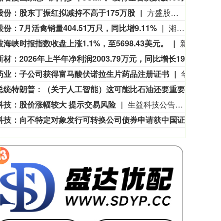
3563.12
基金指数
72
47.56
1.35%
股份：股东丁振红拟减持不高于175万股
方盛股份公告，持股5%以上股东、董事丁振红持有公司股份710.16万股，占公司总股本比例8.1115%，拟于本公告披露之日起30个交易日后的3个月内，通过集中竞价或大宗交易方式减持不高于175万股，占公司总股本比例1.9988%。
份：7月活禽销量404.51万只，同比增9.11%
湘佳股份公告，2026年7月销售活禽404.51万只，销售收入7969.32万元，销售均价9.48元/公斤，环比变动分别为10.40%、6.21%、-0.61%，同比变动分别为9.11%、56.91%、20.79%；当年累计销量2663.12万只，销售收入5.63亿元。
海峡时报指数收盘上涨1.1%，至5698.43美元。
新加坡海峡时报指数收盘上涨1.1%，至5698.43美元。
华密新材：2026年上半年净利润2003.79万元，同比增长19.50%
华密新
药业：子公司获得富马酸伏诺拉生片药品注册证书
华海药业公告称，公司近日收到国家药监局核准签发的富马酸伏诺拉生片《药品注册证书》，规格为20mg、10mg，批准文号为国药准字H20265598、国药准字H20265599。该药品用于反流性食管炎等，国内2019年12月批准上市，2026年一季度市场销售金额约2.82亿元。公司研发投入约422万元，获批将丰富公司产品线，提升竞争力，但生产和销售受政策、市场等因素影响，投资者需注意风险。
美国总统特朗普：（关于人工智能）这可能比石油还要重要。谁赢得人工智能，谁就赢得一切。就是如此重要。
美国
科技：股价涨幅较大 提示交易风险
生益科技公告称，公司股票于2026年8月7日以涨停价139.98元/股收盘，较8月3日收盘价上涨约37%，累计涨幅超相关指数，可能存在短期上涨过快下跌风险。公司目前经营正常，无应披露未披露事项，市净率17.24高于行业平均的9.85。董事长陈仁喜拟减持不超335,762股，截至8月7日未减持。提醒投资者理性投资，注意风险。
震裕科技：向不特定对象发行可转换公司债券申请获中国证监会同意注册批复
震裕科