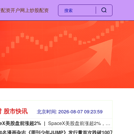
资
配资开户
网上炒股配资
时 股市快讯
北京时间:
2026-08-07 09:24:00
ceX美股盘前涨超2%
SpaceX美股盘前涨超2%，现报117.22美元。
日本知名漫画杂志《周刊少年JUMP》发行量首次跌破100万册
日本杂