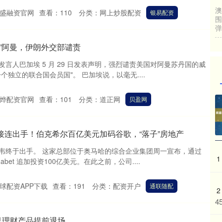
盛融资官网
查看：
110
分类：
网上炒股配资
银易配资
飞”阿曼，伊朗外交部谴责
言人巴加埃 5 月 29 日发表声明，强烈谴责美国对阿曼苏丹国的威
独立的联合国会员国"。 巴加埃说，以毫无....
烨配资官网
查看：
101
分类：
道正网
贝盈网
接连出手！伯克希尔百亿美元加码谷歌，“落子”房地产
韦终于出手。 这家总部位于奥马哈的综合企业集团周一宣布，通过
1
abet 追加投资100亿美元。在此之前，公司....
球配资APP下载
查看：
191
分类：
配资开户
通联随配
2
4
0只理财产品提前退场