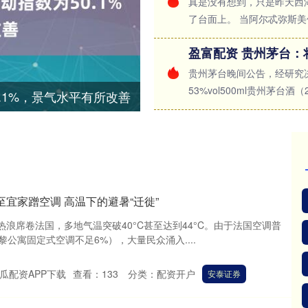
真是没有想到，只是昨天西
了台面上。 当阿尔忒弥斯美伢
贵州茅台晚间公告，经研究决
53%vol500ml贵州茅台酒（2
.1%，景气水平有所改善
至宜家蹭空调 高温下的避暑“迁徙”
命热浪席卷法国，多地气温突破40°C甚至达到44°C。由于法国空调普
黎公寓固定式空调不足6%），大量民众涌入....
瓜配资APP下载
查看：
133
分类：
配资开户
安泰证券