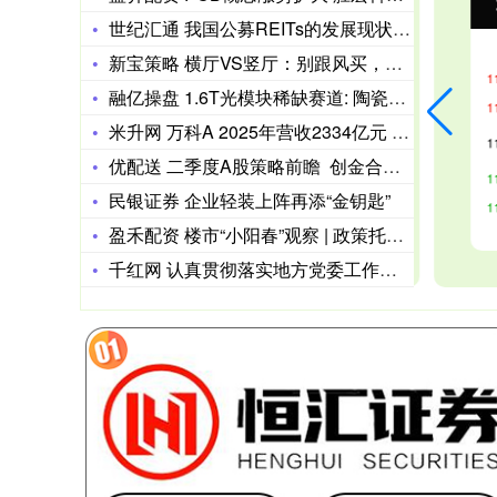
沪深300
4694.44
北
43.13
0.93%
世纪汇通 我国公募REITs的发展现状与高质量发展优化路径
新宝策略 横厅VS竖厅：别跟风买，一张户型图看透真实利用率
融亿操盘 1.6T光模块稀缺赛道: 陶瓷基板接棒磷化铟, 5
米升网 万科A 2025年营收2334亿元 净亏损885.6
优配送 二季度A股策略前瞻 创金合信基金魏凤春：把握能源安
民银证券 企业轻装上阵再添“金钥匙”
盈禾配资 楼市“小阳春”观察 | 政策托底、需求释放、信心修
千红网 认真贯彻落实地方党委工作条例 切实担负起谋发展保安全