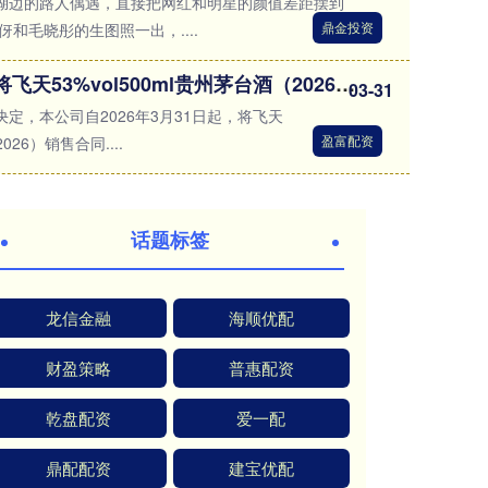
湖边的路人偶遇，直接把网红和明星的颜值差距摆到
鼎金投资
和毛晓彤的生图照一出，....
盈富配资 贵州茅台：将飞天53%vol500ml贵州茅台酒（2026）销售合同价由1169元/瓶调整为1269元/瓶
03-31
定，本公司自2026年3月31日起，将飞天
盈富配资
026）销售合同....
话题标签
龙信金融
海顺优配
财盈策略
普惠配资
乾盘配资
爱一配
鼎配配资
建宝优配