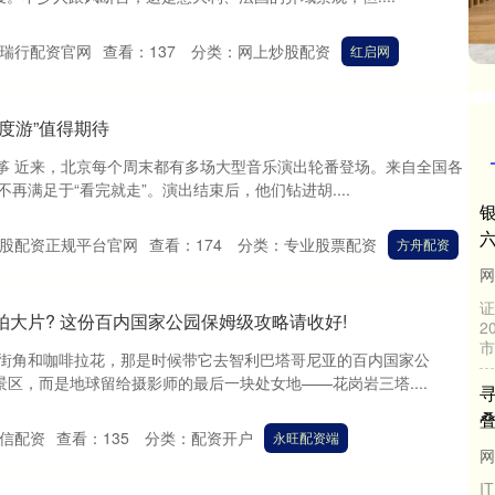
瑞行配资官网
查看：
137
分类：
网上炒股配资
红启网
度游”值得期待
 筝 近来，北京每个周末都有多场大型音乐演出轮番登场。来自全国各
再满足于“看完就走”。演出结束后，他们钻进胡....
股配资正规平台官网
查看：
174
分类：
专业股票配资
方舟配资
专
本
拍大片? 这份百内国家公园保姆级攻略请收好!
及
快
街角和咖啡拉花，那是时候带它去智利巴塔哥尼亚的百内国家公
景区，而是地球留给摄影师的最后一块处女地——花岗岩三塔....
信配资
查看：
135
分类：
配资开户
永旺配资端