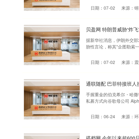
日期：07-02
来源：镕
贝盈网 特朗普威胁“炸
据新华社消息，伊朗外交部发
胁性言论，称其"企图勒索一个
日期：07-02
来源：震
通联随配 巴菲特接班人
手握重金的伯克希尔・哈撒
私募方式向谷歌母公司 Alph
日期：06-24
来源：环
搭档网 今年以来超60