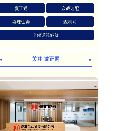
赢正通
众诚速配
嘉理证券
森利网
全部话题标签
关注 道正网